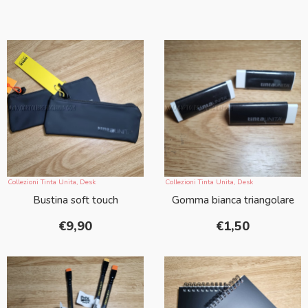
Collezioni Tinta Unita
,
Desk
Collezioni Tinta Unita
,
Desk
Bustina soft touch
Gomma bianca triangolare
€
9,90
€
1,50