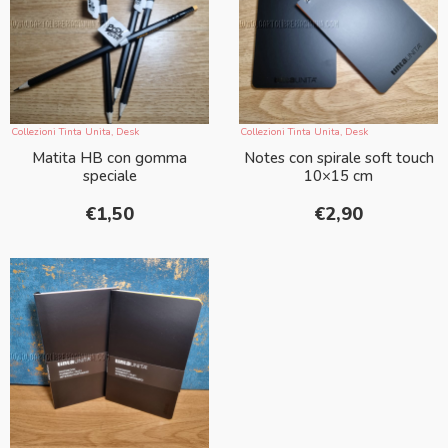
Collezioni Tinta Unita
,
Desk
Collezioni Tinta Unita
,
Desk
Matita HB con gomma
Notes con spirale soft touch
speciale
10×15 cm
€
1,50
€
2,90