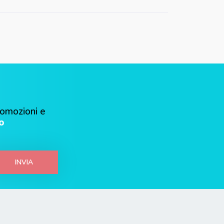
romozioni e
o
INVIA