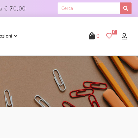
a
€ 70,00
0
0
zioni