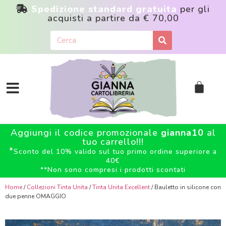
Spedizione standard gratuita
per gli
acquisti a partire da
€ 70,00
Aggiungi il codice promozionale
gianna10
al
tuo carrello!!!
*
Sconto del 10% valido sul tuo primo ordine superiore a
40€
**
Non sono compresi i prodotti scontati
Home
/
Collezioni Tinta Unita
/
Tinta Unita Excellent
/ Bauletto in silicone con
due penne OMAGGIO