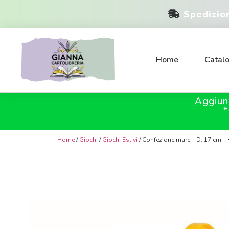
Spedizio
Home
Catal
Aggiun
*
Home
/
Giochi
/
Giochi Estivi
/ Confezione mare – D. 17 cm –