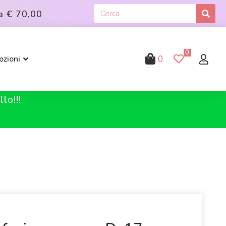
a
€ 70,00
0
0
zioni
lo!!!