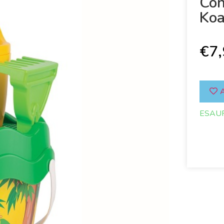
Con
Koa
€
7
A
ESAU