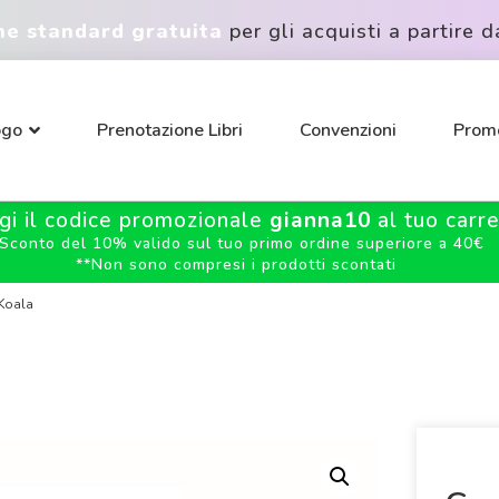
ne standard gratuita
per gli acquisti a partire d
ogo
Prenotazione Libri
Convenzioni
Promo
gi il codice promozionale
gianna10
al tuo carrel
Sconto del 10% valido sul tuo primo ordine superiore a 40€
**
Non sono compresi i prodotti scontati
 Koala