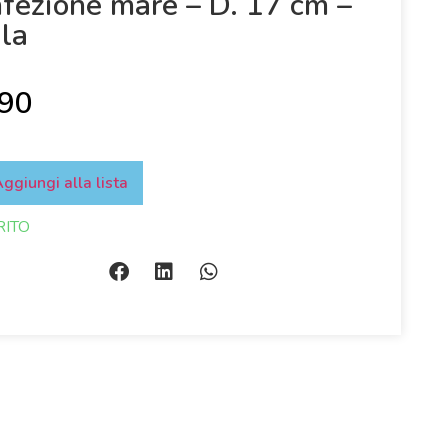
fezione mare – D. 17 cm –
la
,90
ggiungi alla lista
RITO