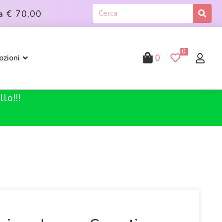
a
€ 70,00
0
0
zioni
lo!!!