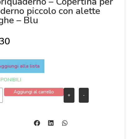
riquaderno – Copertina per
derno piccolo con alette
ghe – Blu
,30
ggiungi alla lista
SPONIBILI
Aggiungi al carrello
+
-