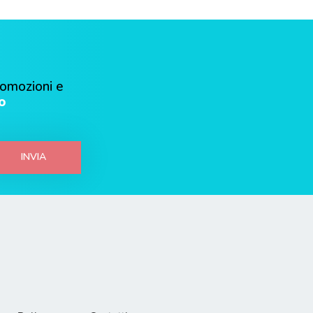
romozioni e
o
INVIA