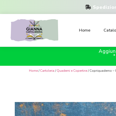
Spedizio
Home
Catal
Aggiun
*
Home
/
Cartoleria
/
Quaderni e Copertine
/ Copriquaderno – C