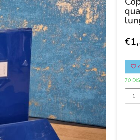
Cop
qua
lun
€
1
A
70 DI