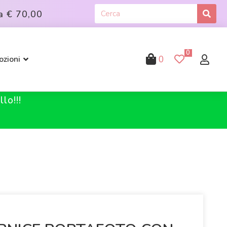
a
€ 70,00
0
0
zioni
lo!!!