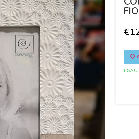
CO
FIO
€
1
A
ESAU