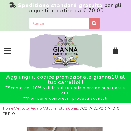
Spedizione standard gratuita
per gli
acquisti a partire da
€ 70,00
Aggiungi il codice promozionale
gianna10
al
tuo carrello!!!
*
Sconto del 10% valido sul tuo primo ordine superiore a
40€
**
Non sono compresi i prodotti scontati
Home
/
Articolo Regalo
/
Album Foto e Cornici
/ CORNICE PORTAFOTO
TRIPLO