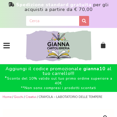
Spedizione standard gratuita
per gli
acquisti a partire da
€ 70,00
Aggiungi il codice promozionale
gianna10
al
tuo carrello!!!
*
Sconto del 10% valido sul tuo primo ordine superiore a
40€
**
Non sono compresi i prodotti scontati
Home
/
Giochi
/
Creativi
/ CRAYOLA – LABOTATORIO DELLE TEMPERE