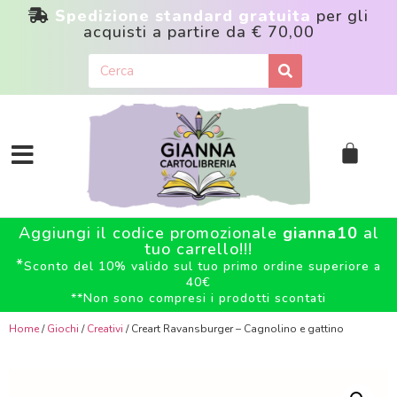
Spedizione standard gratuita
per gli
acquisti a partire da
€ 70,00
Aggiungi il codice promozionale
gianna10
al
tuo carrello!!!
*
Sconto del 10% valido sul tuo primo ordine superiore a
40€
**
Non sono compresi i prodotti scontati
Home
/
Giochi
/
Creativi
/ Creart Ravansburger – Cagnolino e gattino