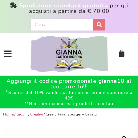
Spedizione standard gratuita
per gli
acquisti a partire da
€ 70,00
Aggiungi il codice promozionale
gianna10
al
tuo carrello!!!
*
Sconto del 10% valido sul tuo primo ordine superiore a
40€
**
Non sono compresi i prodotti scontati
Home
/
Giochi
/
Creativi
/ Creart Ravansburger – Cavalli