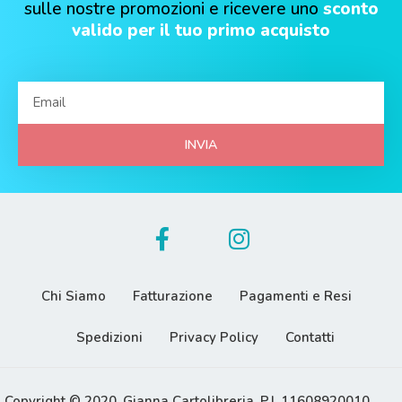
sulle nostre promozioni e ricevere uno
sconto
valido per il tuo primo acquisto
INVIA
Chi Siamo
Fatturazione
Pagamenti e Resi
Spedizioni
Privacy Policy
Contatti
Copyright © 2020, Gianna Cartolibreria. P.I. 11608920010