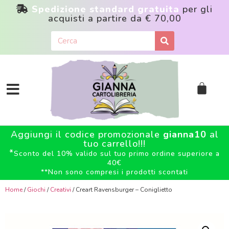
Spedizione standard gratuita
per gli
acquisti a partire da
€ 70,00
Aggiungi il codice promozionale
gianna10
al
tuo carrello!!!
*
Sconto del 10% valido sul tuo primo ordine superiore a
40€
**
Non sono compresi i prodotti scontati
Home
/
Giochi
/
Creativi
/ Creart Ravensburger – Coniglietto