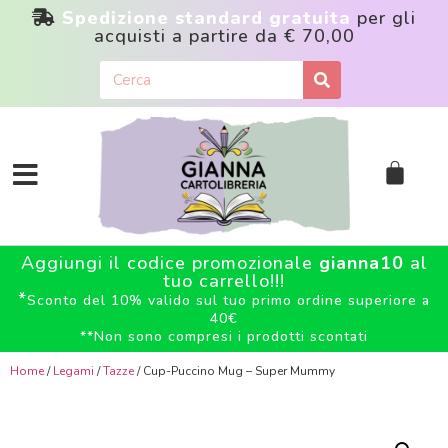
Spedizione standard gratuita
per gli
acquisti a partire da
€ 70,00
Aggiungi il codice promozionale
gianna10
al
tuo carrello!!!
*
Sconto del 10% valido sul tuo primo ordine superiore a
40€
**
Non sono compresi i prodotti scontati
Home
/
Legami
/
Tazze
/ Cup-Puccino Mug – Super Mummy