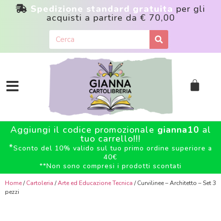
Spedizione standard gratuita
per gli
acquisti a partire da
€ 70,00
Aggiungi il codice promozionale
gianna10
al
tuo carrello!!!
*
Sconto del 10% valido sul tuo primo ordine superiore a
40€
**
Non sono compresi i prodotti scontati
Home
/
Cartoleria
/
Arte ed Educazione Tecnica
/ Curvilinee – Architetto – Set 3
pezzi