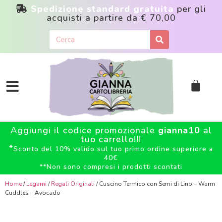
Spedizione standard gratuita
per gli
acquisti a partire da
€ 70,00
Aggiungi il codice promozionale
gianna10
al
tuo carrello!!!
*
Sconto del 10% valido sul tuo primo ordine superiore a
40€
**
Non sono compresi i prodotti scontati
Home
/
Legami
/
Regali Originali
/ Cuscino Termico con Semi di Lino – Warm
Cuddles – Avocado