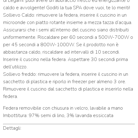
di Legami: puoi avere un abbraccio fresco ed energizzante o
caldo e avvolgente! Goditi la tua SPA dove vuoi, te lo meriti!
Sollievo Caldo: rimuovere la federa, inserire il cuscino in un
microonde con piatto rotante insieme a mezza tazza d’acqua.
Assicurarsi che i semi all’interno del cuscino siano distribuiti
uniformemente. Riscaldare per 60 secondi a 500W-700W o
per 45 secondi a 800W-1000W. Se il prodotto non è
abbastanza caldo, riscaldare ad intervalli di 10 secondi.
Inserire il cuscino nella federa. Aspettare 30 secondi prima
dell’utilizzo.
Sollievo freddo: rimuovere la federa, inserire il cuscino in un
sacchetto di plastica e riporlo in freezer per almeno 3 ore.
Rimuovere il cuscino dal sacchetto di plastica e inserirlo nella
federa.
Federa removibile con chiusura in velcro, lavabile a mano
Imbottitura: 97% semi di lino, 3% lavanda essiccata
Dettagli: