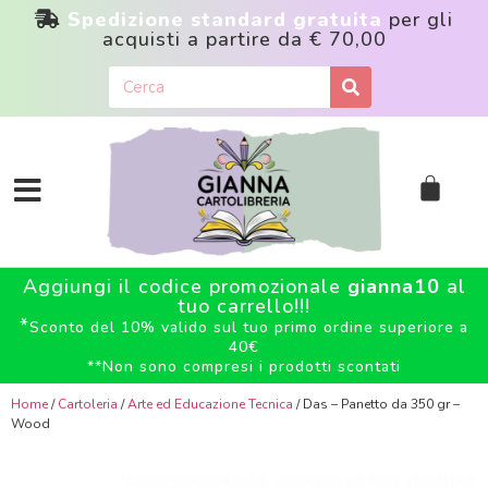
Spedizione standard gratuita
per gli
acquisti a partire da
€ 70,00
Aggiungi il codice promozionale
gianna10
al
tuo carrello!!!
*
Sconto del 10% valido sul tuo primo ordine superiore a
40€
**
Non sono compresi i prodotti scontati
Home
/
Cartoleria
/
Arte ed Educazione Tecnica
/ Das – Panetto da 350 gr –
Wood