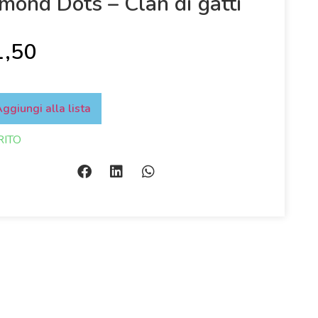
mond Dots – Clan di gatti
1,50
ggiungi alla lista
RITO