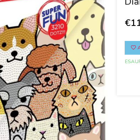
Dia
€
1
A
ESAU