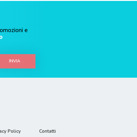
romozioni e
o
INVIA
acy Policy
Contatti