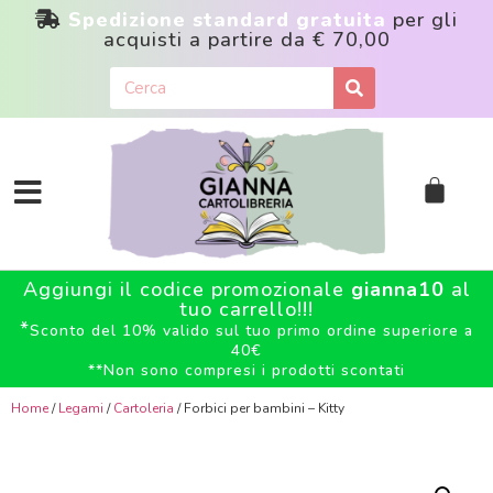
Spedizione standard gratuita
per gli
acquisti a partire da
€ 70,00
Aggiungi il codice promozionale
gianna10
al
tuo carrello!!!
*
Sconto del 10% valido sul tuo primo ordine superiore a
40€
**
Non sono compresi i prodotti scontati
Home
/
Legami
/
Cartoleria
/ Forbici per bambini – Kitty