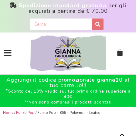
Spedizione standard gratuita
per gli
acquisti a partire da
€ 70,00
Aggiungi il codice promozionale
gianna10
al
tuo carrello!!!
*
Sconto del 10% valido sul tuo primo ordine superiore a
40€
**
Non sono compresi i prodotti scontati
Home
/
Funko Pop
/ Funko Pop – 866 – Pokemon – Leafeon