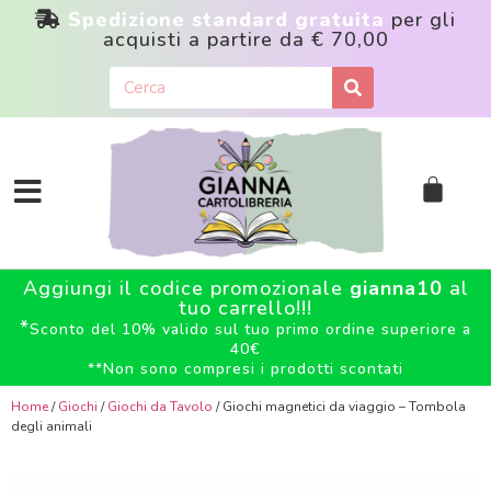
Spedizione standard gratuita
per gli
acquisti a partire da
€ 70,00
Aggiungi il codice promozionale
gianna10
al
tuo carrello!!!
*
Sconto del 10% valido sul tuo primo ordine superiore a
40€
**
Non sono compresi i prodotti scontati
Home
/
Giochi
/
Giochi da Tavolo
/ Giochi magnetici da viaggio – Tombola
degli animali