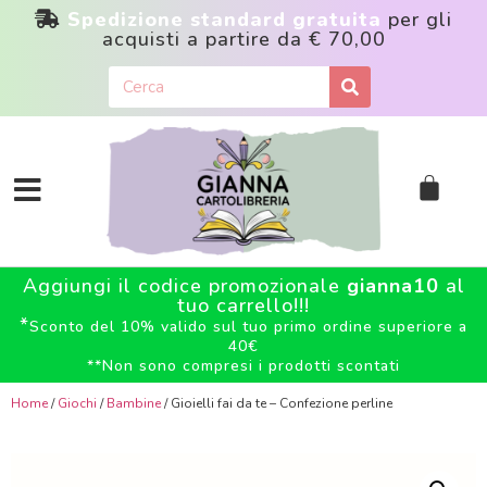
Spedizione standard gratuita
per gli
acquisti a partire da
€ 70,00
Aggiungi il codice promozionale
gianna10
al
tuo carrello!!!
*
Sconto del 10% valido sul tuo primo ordine superiore a
40€
**
Non sono compresi i prodotti scontati
Home
/
Giochi
/
Bambine
/ Gioielli fai da te – Confezione perline