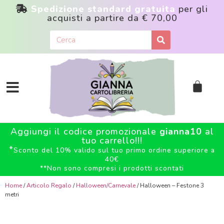
Spedizione standard gratuita
per gli
acquisti a partire da
€ 70,00
Aggiungi il codice promozionale
gianna10
al
tuo carrello!!!
*
Sconto del 10% valido sul tuo primo ordine superiore a
40€
**
Non sono compresi i prodotti scontati
Home
/
Articolo Regalo
/
Halloween/Carnevale
/ Halloween – Festone 3
metri