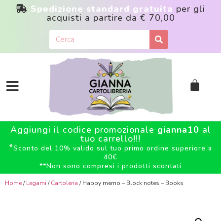
Spedizione standard gratuita
per gli
acquisti a partire da
€ 70,00
Aggiungi il codice promozionale
gianna10
al
tuo carrello!!!
*
Sconto del 10% valido sul tuo primo ordine superiore a
40€
**
Non sono compresi i prodotti scontati
Home
/
Legami
/
Cartoleria
/ Happy memo – Block notes – Books