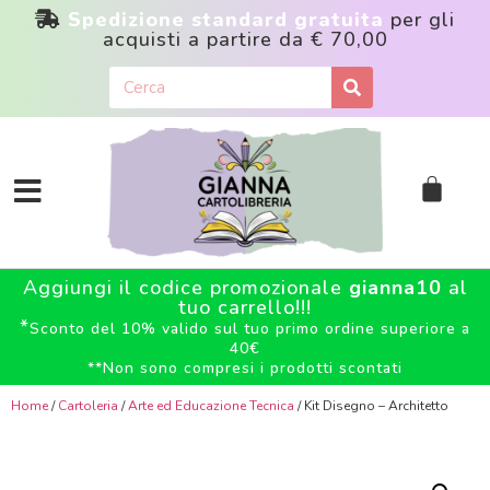
Spedizione standard gratuita
per gli
acquisti a partire da
€ 70,00
Aggiungi il codice promozionale
gianna10
al
tuo carrello!!!
*
Sconto del 10% valido sul tuo primo ordine superiore a
40€
**
Non sono compresi i prodotti scontati
Home
/
Cartoleria
/
Arte ed Educazione Tecnica
/ Kit Disegno – Architetto