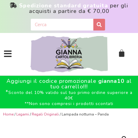
Spedizione standard gratuita
per gli
acquisti a partire da
€ 70,00
Aggiungi il codice promozionale
gianna10
al
tuo carrello!!!
*
Sconto del 10% valido sul tuo primo ordine superiore a
40€
**
Non sono compresi i prodotti scontati
Home
/
Legami
/
Regali Originali
/ Lampada notturna – Panda