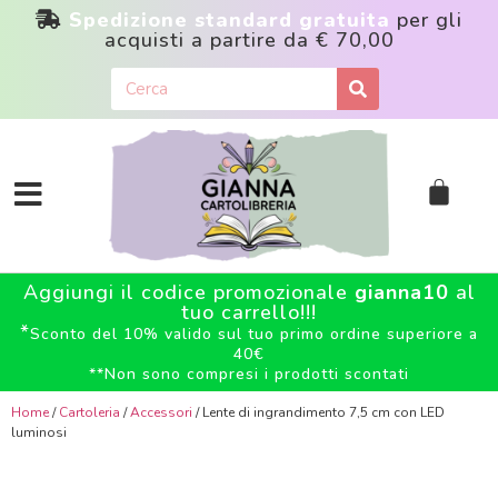
Spedizione standard gratuita
per gli
acquisti a partire da
€ 70,00
Aggiungi il codice promozionale
gianna10
al
tuo carrello!!!
*
Sconto del 10% valido sul tuo primo ordine superiore a
40€
**
Non sono compresi i prodotti scontati
Home
/
Cartoleria
/
Accessori
/ Lente di ingrandimento 7,5 cm con LED
luminosi