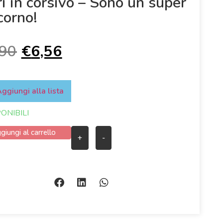
ri in corsivo – Sono un super
corno!
,90
€
6,56
ggiungi alla lista
PONIBILI
giungi al carrello
+
-