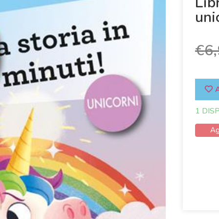
Lib
uni
€
6
A
1 DIS
Ag