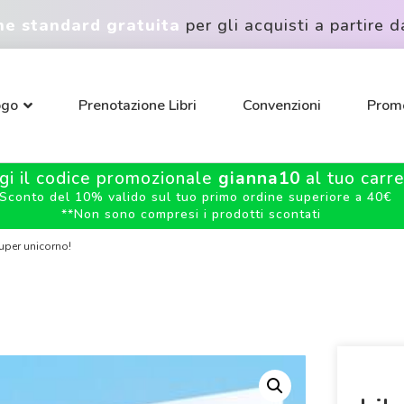
ne standard gratuita
per gli acquisti a partire d
ogo
Prenotazione Libri
Convenzioni
Promo
gi il codice promozionale
gianna10
al tuo carrel
Sconto del 10% valido sul tuo primo ordine superiore a 40€
**
Non sono compresi i prodotti scontati
super unicorno!