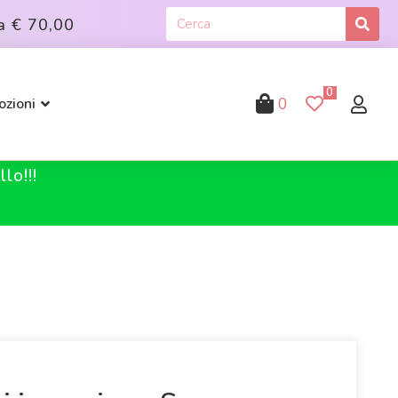
a
€ 70,00
0
0
zioni
lo!!!