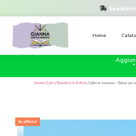
Spedizio
Home
Catal
Aggiun
*
Home
/
Libri
/
Bambini 6-8 Anni
/ Libri in corsivo – Sono un 
In offerta!