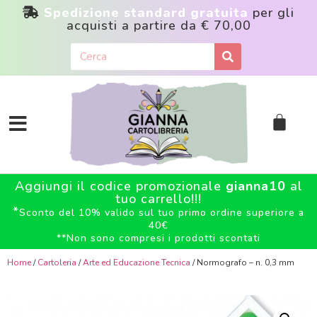
Spedizione standard gratuita
per gli
acquisti a partire da
€ 70,00
Aggiungi il codice promozionale
gianna10
al
tuo carrello!!!
*
Sconto del 10% valido sul tuo primo ordine superiore a
40€
**
Non sono compresi i prodotti scontati
Home
/
Cartoleria
/
Arte ed Educazione Tecnica
/ Normografo – n. 0,3 mm