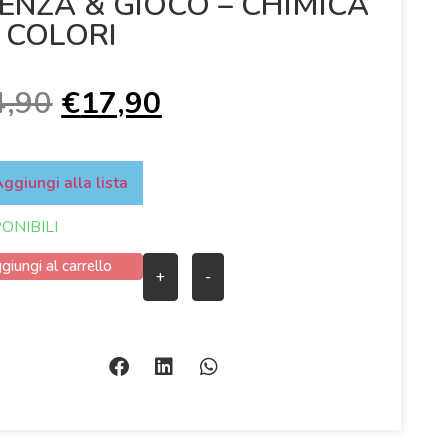
IENZA & GIOCO – CHIMICA
I COLORI
4,90
€
17,90
ggiungi alla lista
PONIBILI
giungi al carrello
+
-