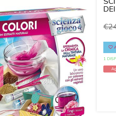
SC
DE
€
2
A
1 DIS
Ag