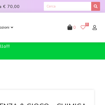
a
€ 70,00
0
0
zioni
lo!!!