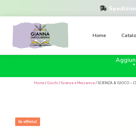
Spedizio
Home
Catal
Aggiun
*
Home
/
Giochi
/
Scienza e Meccanica
/ SCIENZA & GIOCO – C
In offerta!